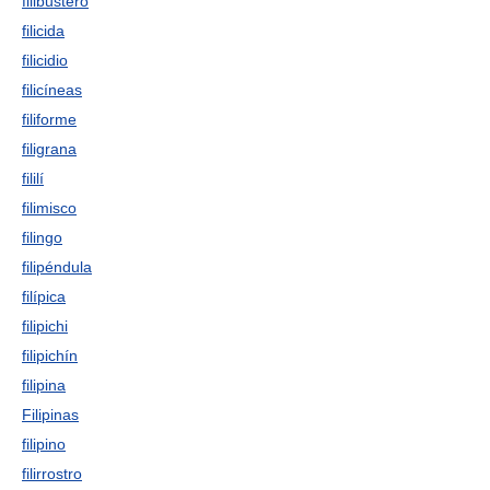
filibustero
filicida
filicidio
filicíneas
filiforme
filigrana
fililí
filimisco
filingo
filipéndula
filípica
filipichi
filipichín
filipina
Filipinas
filipino
filirrostro