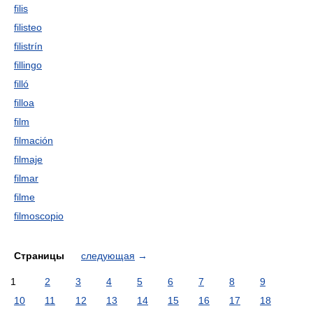
filis
filisteo
filistrín
fillingo
filló
filloa
film
filmación
filmaje
filmar
filme
filmoscopio
Страницы
следующая
→
1
2
3
4
5
6
7
8
9
10
11
12
13
14
15
16
17
18