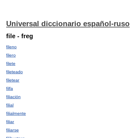
Universal diccionario español-ruso
file - freg
fileno
filero
filete
fileteado
filetear
filfa
filiación
filial
filialmente
filiar
filiarse